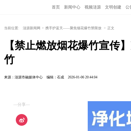
首页
新闻中心
视频涟源
文明创建
公
当前位置:
涟源新闻网
>
携手护蓝天——聚焦烟花爆竹禁限放
>
正文
【禁止燃放烟花爆竹宣传】
竹
来源：涟源市融媒体中心
编辑：石成
2026-01-06 20:44:04
—分享—