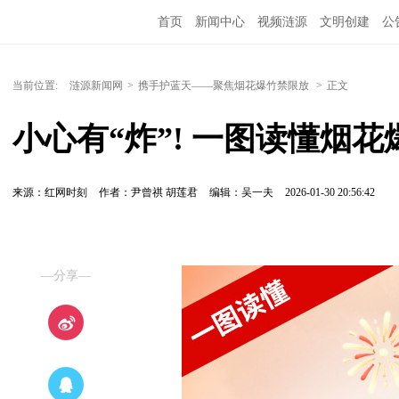
首页
新闻中心
视频涟源
文明创建
公
当前位置:
涟源新闻网
>
携手护蓝天——聚焦烟花爆竹禁限放
>
正文
小心有“炸”! 一图读懂烟
来源：红网时刻
作者：尹曾祺 胡莲君
编辑：吴一夫
2026-01-30 20:56:42
—分享—