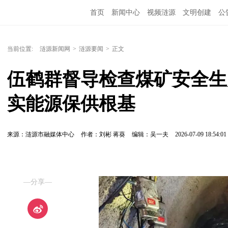
首页
新闻中心
视频涟源
文明创建
公
当前位置:
涟源新闻网
>
涟源要闻
>
正文
伍鹤群督导检查煤矿安全生
实能源保供根基
来源：涟源市融媒体中心
作者：刘彬 蒋葵
编辑：吴一夫
2026-07-09 18:54:01
—分享—