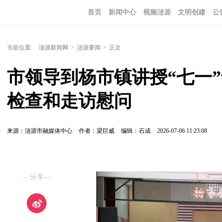
首页
新闻中心
视频涟源
文明创建
公
当前位置:
涟源新闻网
>
涟源要闻
>
正文
市领导到杨市镇讲授“七一
检查和走访慰问
来源：涟源市融媒体中心
作者：梁巨威
编辑：石成
2026-07-06 11:23:08
—分享—