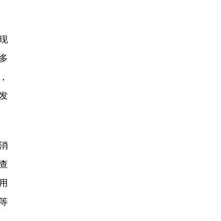
。
现
多
，
发
消
查
用
等