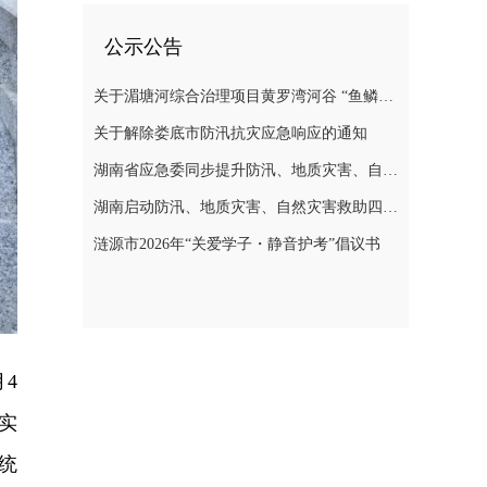
公示公告
关于湄塘河综合治理项目黄罗湾河谷 “鱼鳞坝”区域不对外开放的公告
关于解除娄底市防汛抗灾应急响应的通知
湖南省应急委同步提升防汛、地质灾害、自然灾害救助应急响应至三级
湖南启动防汛、地质灾害、自然灾害救助四级应急响应
涟源市2026年“关爱学子・静音护考”倡议书
4
实
统