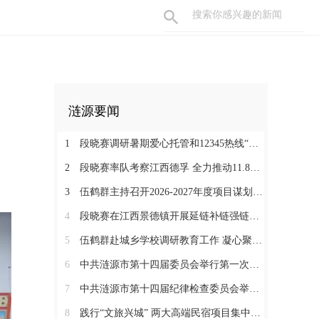
涟源要闻
1
段晓赛调研暑期爱心托管和12345热线“领导接听日”工作：在办好民生实事中打通基层治理“最后一米”
2
段晓赛率队考察江西德孚 全力推动11.8亿元循环经济项目提速增效
3
伍鹤群主持召开2026-2027年度项目谋划调度会
4
段晓赛在江西景德镇开展延链补链强链招商 围绕“三电一钛”精准发力
5
伍鹤群赴城乡学校调研教育工作 凝心聚力推动涟源教育高质量发展
6
中共涟源市第十四届委员会举行第一次全体会议 段晓赛当选市委书记 伍鹤群周杨当选市委副书记
7
中共涟源市第十四届纪律检查委员会举行第一次全体会议
8
践行“文旅兴城” 两大高端民宿项目集中签约开工 全力打造“湖湘地区文旅康养名城”