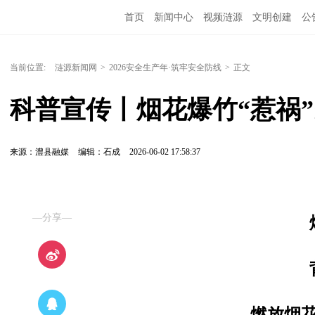
首页
新闻中心
视频涟源
文明创建
公
当前位置:
涟源新闻网
>
2026安全生产年·筑牢安全防线
>
正文
科普宣传丨烟花爆竹“惹祸
来源：澧县融媒
编辑：石成
2026-06-02 17:58:37
—分享—
燃放烟