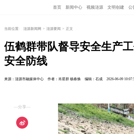
首页
新闻中心
视频涟源
文明创建
公
当前位置:
涟源新闻网
>
涟源要闻
>
正文
伍鹤群带队督导安全生产工
安全防线
来源：涟源市融媒体中心
作者：肖星群 杨春焕
编辑：石成
2026-06-09 10:07:
—分享—