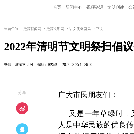
首页
新闻中心
视频涟源
文明创建
公
当前位置:
涟源新闻网
>
涟源文明网
>
讲文明树新风
>
正文
2022年清明节文明祭扫倡
来源：涟源文明网
编辑：廖尧勋
2022-03-25 10:36:06
—分享—
广大市民朋友们：
又是一年草绿时，
人是中华民族的优良传