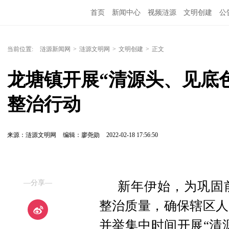
首页
新闻中心
视频涟源
文明创建
公
当前位置:
涟源新闻网
>
涟源文明网
>
文明创建
>
正文
龙塘镇开展“清源头、见底
整治行动
来源：涟源文明网
编辑：廖尧勋
2022-02-18 17:56:50
—分享—
新年伊始，为巩固
整治质量，确保辖区人
并举集中时间开展“清