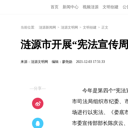
首页
新闻中心
视频涟源
文明创建
公
当前位置:
涟源新闻网
>
涟源文明网
>
文明创建
>
正文
涟源市开展“宪法宣传周
来源：涟源文明网
编辑：廖尧勋
2021-12-03 17:51:33
—分享—
今年是第四个“宪法
市司法局组织市纪委、市
场进行以宪法、《娄底
市委宣传部部长陈庆云