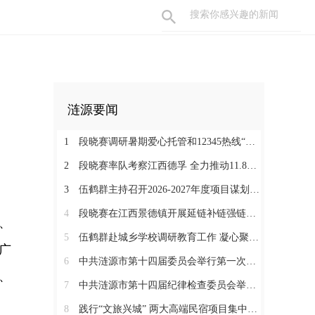
涟源要闻
1
段晓赛调研暑期爱心托管和12345热线“领导接听日”工作：在办好民生实事中打通基层治理“最后一米”
2
段晓赛率队考察江西德孚 全力推动11.8亿元循环经济项目提速增效
3
伍鹤群主持召开2026-2027年度项目谋划调度会
4
段晓赛在江西景德镇开展延链补链强链招商 围绕“三电一钛”精准发力
、
5
伍鹤群赴城乡学校调研教育工作 凝心聚力推动涟源教育高质量发展
广
6
中共涟源市第十四届委员会举行第一次全体会议 段晓赛当选市委书记 伍鹤群周杨当选市委副书记
、
7
中共涟源市第十四届纪律检查委员会举行第一次全体会议
8
践行“文旅兴城” 两大高端民宿项目集中签约开工 全力打造“湖湘地区文旅康养名城”