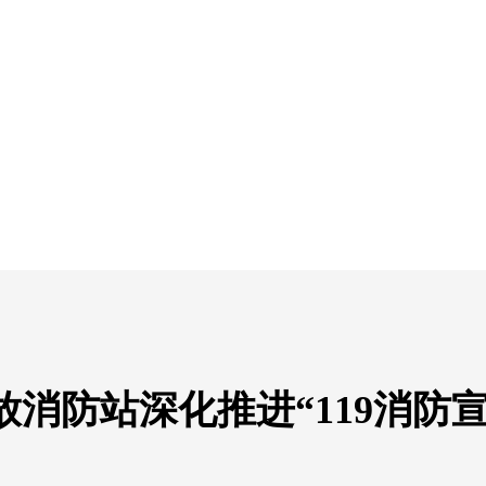
）
消防站深化推进“119消防