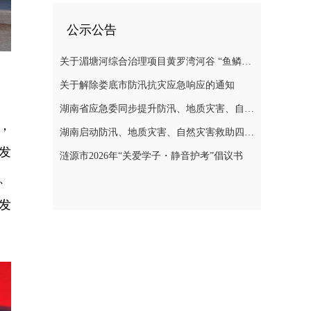
公示公告
关于湄塘河综合治理项目黄罗湾河谷 “鱼鳞坝”区域不对外开放的公告
关于解除娄底市防汛抗灾应急响应的通知
湖南省应急委同步提升防汛、地质灾害、自然灾害救助应急响应至三级
，
湖南启动防汛、地质灾害、自然灾害救助四级应急响应
发
涟源市2026年“关爱学子・静音护考”倡议书
、
发