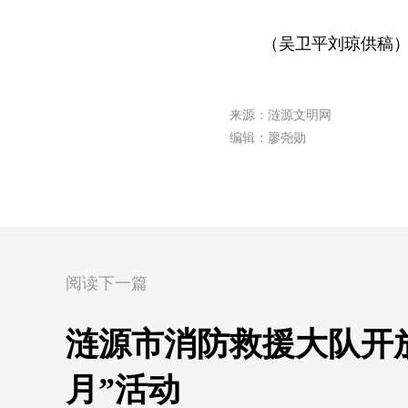
（吴卫平刘琼供稿
来源：涟源文明网
编辑：廖尧勋
阅读下一篇
涟源市消防救援大队开放
月”活动