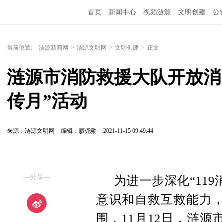
首页
新闻中心
视频涟源
文明创建
公
当前位置:
涟源新闻网
>
涟源文明网
>
文明创建
>
正文
涟源市消防救援大队开放消防
传月”活动
来源：涟源文明网
编辑：廖尧勋
2021-11-15 09:49:44
—分享—
为进一步深化“11
意识和自救互救能力，
围，11月12日，涟源