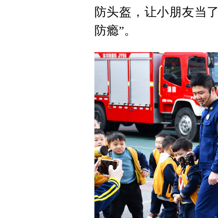
防头盔，让小朋友当了
防瘾”。