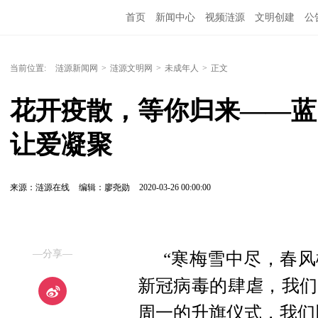
首页
新闻中心
视频涟源
文明创建
公
当前位置:
涟源新闻网
>
涟源文明网
>
未成年人
>
正文
花开疫散，等你归来——蓝
让爱凝聚
来源：涟源在线
编辑：廖尧勋
2020-03-26 00:00:00
—分享—
“寒梅雪中尽，春
新冠病毒的肆虐，我们
周一的升旗仪式，我们