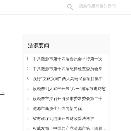
涟源要闻
1
中共涟源市第十四届委员会举行第一次全体会议 段晓赛当选市委书记 伍鹤群周杨当选市委副书记
2
中共涟源市第十四届纪律检查委员会举行第一次全体会议
3
践行“文旅兴城” 两大高端民宿项目集中签约开工 全力打造“湖湘地区文旅康养名城”
4
段晓赛到人武部开展“八一”建军节走访慰问活动
上
5
段晓赛主持召开涟源市委常委会第二十八次会议
6
涟源市新质生产力向新向优
7
省财政厅到涟源开展财政普法巡讲
8
权威发布丨中国共产党涟源市第十四届纪律检查委员会书记、副书记、常委名单