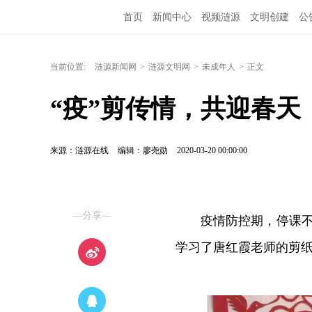
首页
新闻中心
视频涟源
文明创建
公
当前位置:
涟源新闻网
>
涟源文明网
>
未成年人
>
正文
“疫”剪传情，共迎春天
来源：涟源在线
编辑：廖尧勋
2020-03-20 00:00:00
—分享—
疫情防控期，停课不
学习了唐红霞老师的剪