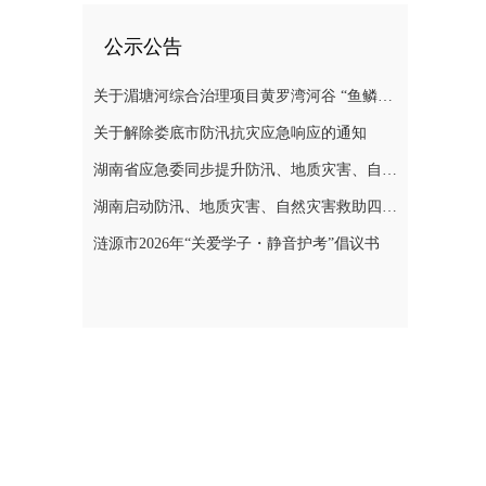
公示公告
关于湄塘河综合治理项目黄罗湾河谷 “鱼鳞坝”区域不对外开放的公告
关于解除娄底市防汛抗灾应急响应的通知
湖南省应急委同步提升防汛、地质灾害、自然灾害救助应急响应至三级
湖南启动防汛、地质灾害、自然灾害救助四级应急响应
涟源市2026年“关爱学子・静音护考”倡议书