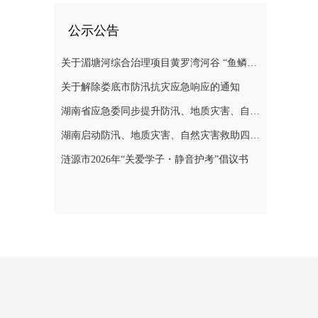
公示公告
关于湄塘河综合治理项目黄罗湾河谷 “鱼鳞坝”区域不对外开放的公告
关于解除娄底市防汛抗灾应急响应的通知
湖南省应急委同步提升防汛、地质灾害、自然灾害救助应急响应至三级
湖南启动防汛、地质灾害、自然灾害救助四级应急响应
涟源市2026年“关爱学子・静音护考”倡议书