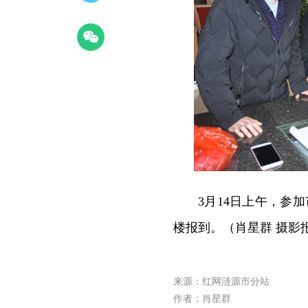
3月14日上午，参
楼报到。（肖星群 摄影
来源：红网涟源市分站
作者：肖星群