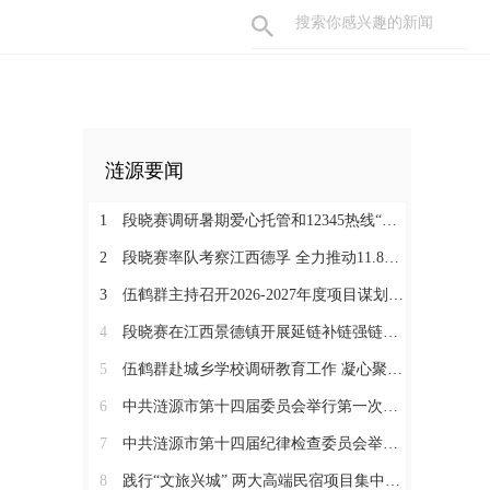
涟源要闻
1
段晓赛调研暑期爱心托管和12345热线“领导接听日”工作：在办好民生实事中打通基层治理“最后一米”
2
段晓赛率队考察江西德孚 全力推动11.8亿元循环经济项目提速增效
3
伍鹤群主持召开2026-2027年度项目谋划调度会
4
段晓赛在江西景德镇开展延链补链强链招商 围绕“三电一钛”精准发力
5
伍鹤群赴城乡学校调研教育工作 凝心聚力推动涟源教育高质量发展
6
中共涟源市第十四届委员会举行第一次全体会议 段晓赛当选市委书记 伍鹤群周杨当选市委副书记
7
中共涟源市第十四届纪律检查委员会举行第一次全体会议
8
践行“文旅兴城” 两大高端民宿项目集中签约开工 全力打造“湖湘地区文旅康养名城”