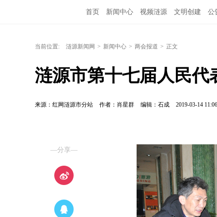
首页
新闻中心
视频涟源
文明创建
公
当前位置:
涟源新闻网
>
新闻中心
>
两会报道
>
正文
涟源市第十七届人民代
来源：红网涟源市分站
作者：肖星群
编辑：石成
2019-03-14 11:0
—分享—