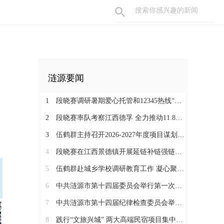
涟源要闻
1
段晓赛调研暑期爱心托管和12345热线“领导接听日”工作：在办好民生实事中打通基层治理“最后一米”
2
段晓赛率队考察江西德孚 全力推动11.8亿元循环经济项目提速增效
3
伍鹤群主持召开2026-2027年度项目谋划调度会
4
段晓赛在江西景德镇开展延链补链强链招商 围绕“三电一钛”精准发力
5
伍鹤群赴城乡学校调研教育工作 凝心聚力推动涟源教育高质量发展
6
中共涟源市第十四届委员会举行第一次全体会议 段晓赛当选市委书记 伍鹤群周杨当选市委副书记
7
中共涟源市第十四届纪律检查委员会举行第一次全体会议
8
践行“文旅兴城” 两大高端民宿项目集中签约开工 全力打造“湖湘地区文旅康养名城”