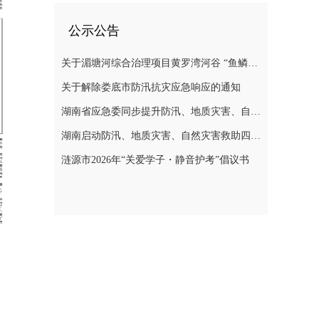
公示公告
关于湄塘河综合治理项目黄罗湾河谷 “鱼鳞坝”区域不对外开放的公告
关于解除娄底市防汛抗灾应急响应的通知
湖南省应急委同步提升防汛、地质灾害、自然灾害救助应急响应至三级
湖南启动防汛、地质灾害、自然灾害救助四级应急响应
涟源市2026年“关爱学子・静音护考”倡议书