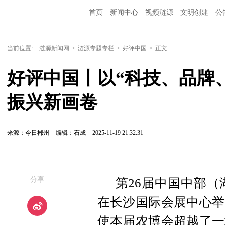
首页
新闻中心
视频涟源
文明创建
公
当前位置:
涟源新闻网
>
涟源专题专栏
>
好评中国
>
正文
好评中国丨以“科技、品牌
振兴新画卷
来源：今日郴州
编辑：石成
2025-11-19 21:32:31
—分享—
第
26届中国中部
在长沙国际会展中心
举
使本届农博会超越了一