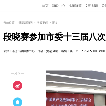
首页
新闻中心
视频涟源
文明创建
公
当前位置:
涟源新闻网
>
涟源要闻
>
正文
段晓赛参加市委十三届八次
来源：涟源市融媒体中心
作者：黄超 刘彬
编辑：吴一夫
2025-12-30 08:49:01
—分享—