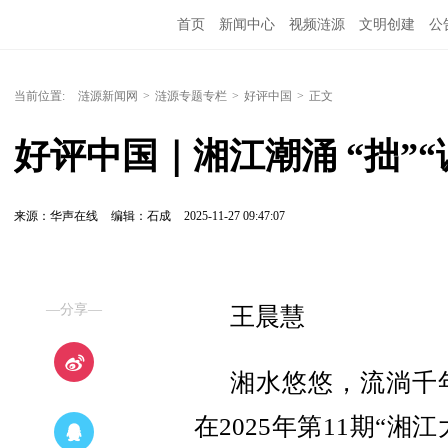
首页
新闻中心
视频涟源
文明创建
公
当前位置:
涟源新闻网
>
涟源专题专栏
>
好评中国
>
正文
好评中国｜湘江潮涌 “拙”“
来源：华声在线
编辑：石成
2025-11-27 09:47:07
—分享—
王晨慧
湘水悠悠，流淌千
在
2025年第11期“湘