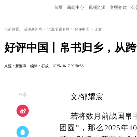
首页
新闻中心
视频涟源
文明创建
公
当前位置:
涟源新闻网
>
涟源专题专栏
>
好评中国
>
正文
好评中国丨帛书归乡，从跨
来源：新湘潭
编辑：石成
2025-10-17 09:50:56
—分享—
文/邹耀宸
若将数月前战国帛
团圆”，那么2025年