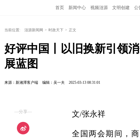
首页
新闻中心
视频涟源
文明创建
公
当前位置:
涟源新闻网
>
时政天下
>
正文
好评中国丨以旧换新引领消
展蓝图
来源：新湘潭客户端
编辑：吴一夫
2025-03-13 08:31:01
—分享—
文/张永祥
全国两会期间，商