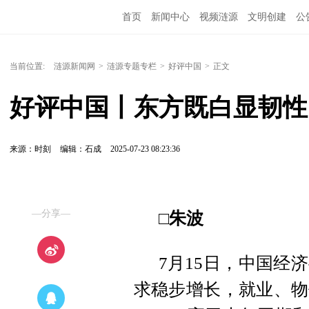
首页
新闻中心
视频涟源
文明创建
公
当前位置:
涟源新闻网
>
涟源专题专栏
>
好评中国
>
正文
好评中国丨东方既白显韧性
来源：时刻
编辑：石成
2025-07-23 08:23:36
—分享—
□朱波
7月15日，中国经
求稳步增长，就业、物