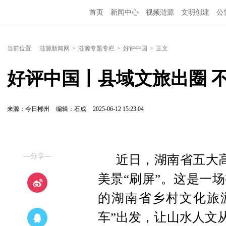
首页
新闻中心
视频涟源
文明创建
公
当前位置:
涟源新闻网
>
涟源专题专栏
>
好评中国
>
正文
好评中国丨县域文旅出圈 不
来源：今日郴州
编辑：石成
2025-06-12 15:23:04
—分享—
近日，湖南省五大
美景“刷屏”。这是一
的湖南省乡村文化旅
车”出发，让山水人文从