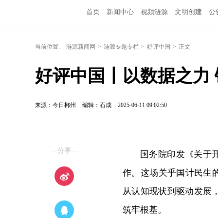
首页
新闻中心
视频涟源
文明创建
公
当前位置:
涟源新闻网
>
涟源专题专栏
>
好评中国
>
正文
好评中国丨以数据之力 
来源：今日郴州
编辑：石成
2025-06-11 09:02:50
—分享—
国务院印发《关于开
作。这场关乎国计民生
从认知现状到驱动发展
筑牢根基。