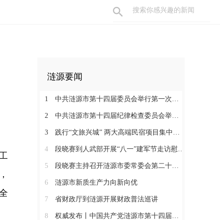
涟源要闻
1
中共涟源市第十四届委员会举行第一次全体会议 段晓赛当选市委书记 伍鹤群周杨当选市委副书记
2
中共涟源市第十四届纪律检查委员会举行第一次全体会议
3
践行“文旅兴城” 两大高端民宿项目集中签约开工 全力打造“湖湘地区文旅康养名城”
4
段晓赛到人武部开展“八一”建军节走访慰问活动
工
5
段晓赛主持召开涟源市委常委会第二十八次会议
，
6
涟源市新质生产力向新向优
全
7
省财政厅到涟源开展财政普法巡讲
8
权威发布丨中国共产党涟源市第十四届纪律检查委员会书记、副书记、常委名单