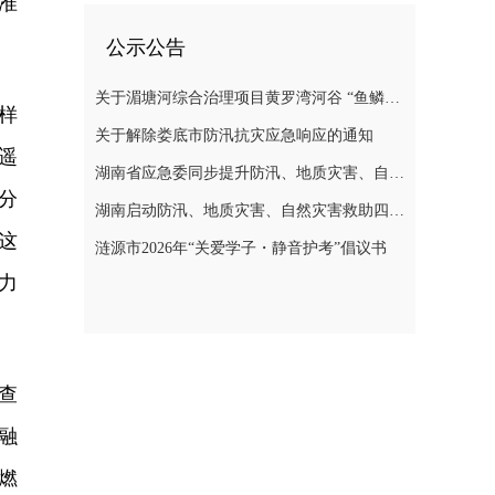
准
公示公告
关于湄塘河综合治理项目黄罗湾河谷 “鱼鳞坝”区域不对外开放的公告
样
关于解除娄底市防汛抗灾应急响应的通知
遥
湖南省应急委同步提升防汛、地质灾害、自然灾害救助应急响应至三级
分
湖南启动防汛、地质灾害、自然灾害救助四级应急响应
这
涟源市2026年“关爱学子・静音护考”倡议书
力
查
融
燃