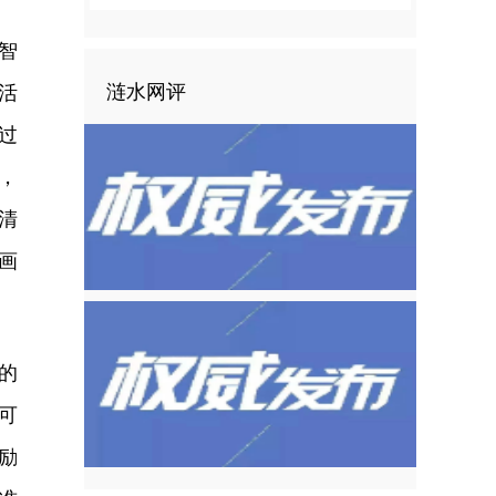
智
涟水网评
活
过
，
清
画
的
可
励