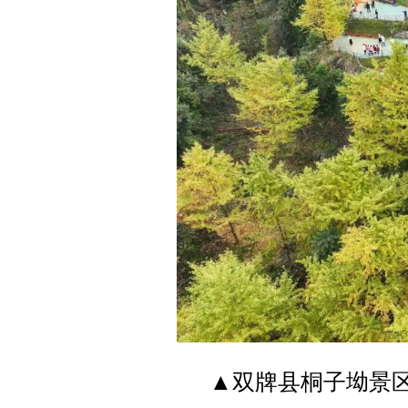
▲双牌县桐子坳景区