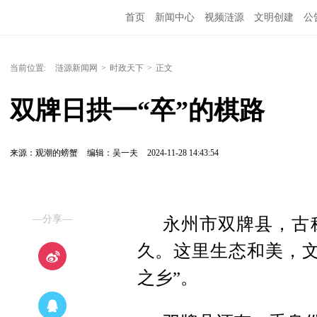
首页
新闻中心
视频涟源
文明创建
公
当前位置:
涟源新闻网
>
时政天下
>
正文
双牌日拱一“卒”的棋路
来源：观潮的螃蟹
编辑：吴一夫
2024-11-28 14:43:54
—分享—
永州市双牌县，古
久。这里生态和美，文
之乡”。