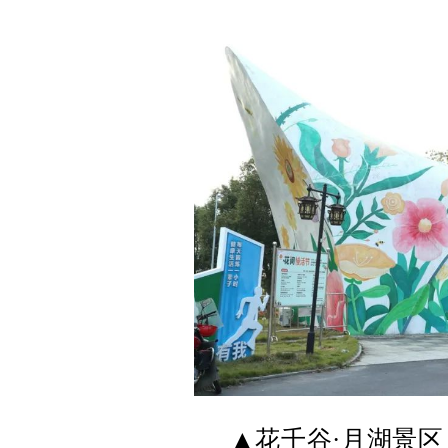
▲花千谷·月湖景