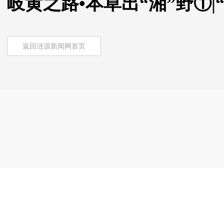
岐黄之路•本草出“湘”野①|
返回涟源新闻网首页