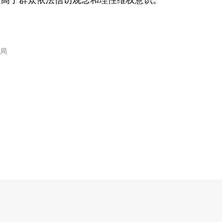
提高了群众依法信访观念和理性维权意识。
局