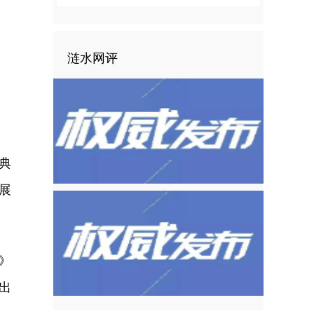
涟水网评
典
展
》
出