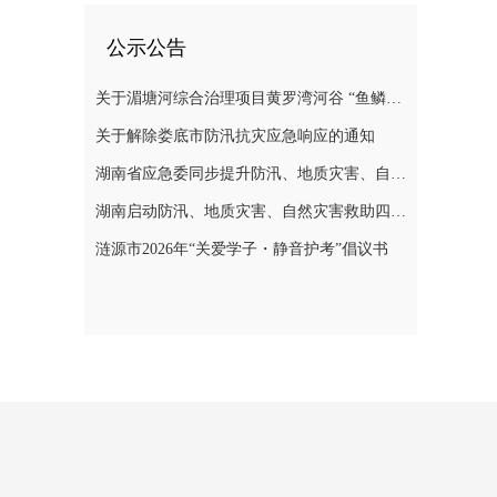
公示公告
关于湄塘河综合治理项目黄罗湾河谷 “鱼鳞坝”区域不对外开放的公告
关于解除娄底市防汛抗灾应急响应的通知
湖南省应急委同步提升防汛、地质灾害、自然灾害救助应急响应至三级
湖南启动防汛、地质灾害、自然灾害救助四级应急响应
涟源市2026年“关爱学子・静音护考”倡议书