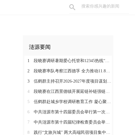
涟源要闻
1
段晓赛调研暑期爱心托管和12345热线“领导接听日”工作：在办好民生实事中打通基层治理“最后一米”
2
段晓赛率队考察江西德孚 全力推动11.8亿元循环经济项目提速增效
3
伍鹤群主持召开2026-2027年度项目谋划调度会
4
段晓赛在江西景德镇开展延链补链强链招商 围绕“三电一钛”精准发力
5
伍鹤群赴城乡学校调研教育工作 凝心聚力推动涟源教育高质量发展
6
中共涟源市第十四届委员会举行第一次全体会议 段晓赛当选市委书记 伍鹤群周杨当选市委副书记
7
中共涟源市第十四届纪律检查委员会举行第一次全体会议
8
践行“文旅兴城” 两大高端民宿项目集中签约开工 全力打造“湖湘地区文旅康养名城”