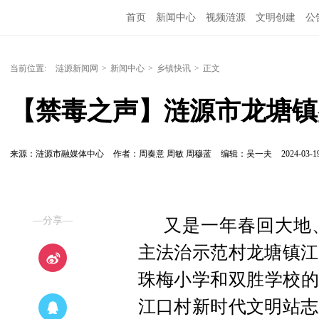
首页
新闻中心
视频涟源
文明创建
公
当前位置:
涟源新闻网
>
新闻中心
>
乡镇快讯
>
正文
【禁毒之声】涟源市龙塘镇
来源：涟源市融媒体中心
作者：周奏意 周敏 周穆蓝
编辑：吴一夫
2024-03-19
—分享—
又是一年春回大地
主法治示范村龙塘镇江
珠梅小学和双胜学校的
江口村新时代文明站志