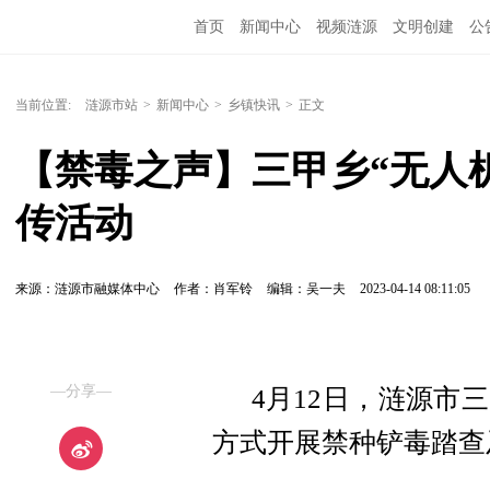
首页
新闻中心
视频涟源
文明创建
公
当前位置:
涟源市站
>
新闻中心
>
乡镇快讯
>
正文
【禁毒之声】三甲乡“无人
传活动
来源：涟源市融媒体中心
作者：肖军铃
编辑：吴一夫
2023-04-14 08:11:05
—分享—
4月12日，涟源市
方式开展禁种铲毒踏查