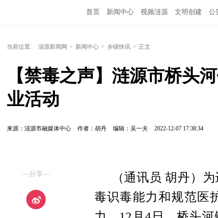
首页
新闻中心
视频涟源
文明创建
公
当前位置:
涟源新闻网
>
新闻中心
>
乡镇快讯
>
正文
【禁毒之声】涟源市桥头河
业活动
来源：涟源市融媒体中心
作者：胡丹
编辑：吴一夫
2022-12-07 17:38:34
—分享—
（通讯员 胡丹）
为
毒识毒能力和规范医
力。12月4日，桥头