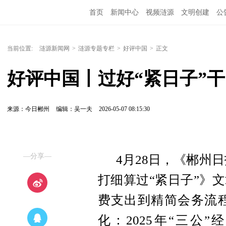
首页
新闻中心
视频涟源
文明创建
公
当前位置:
涟源新闻网
>
涟源专题专栏
>
好评中国
>
正文
好评中国丨过好“紧日子”干
来源：今日郴州
编辑：吴一夫
2026-05-07 08:15:30
—分享—
4月28日，《郴州
打细算过“紧日子”》
费支出到精简会务流
化：2025年“三公”