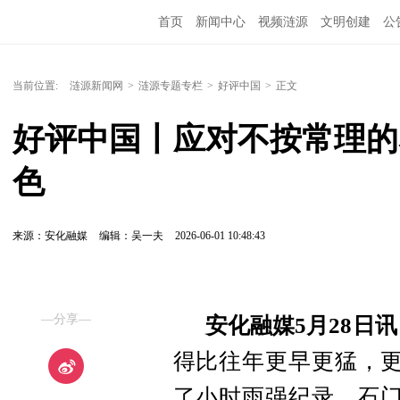
首页
新闻中心
视频涟源
文明创建
公
当前位置:
涟源新闻网
>
涟源专题专栏
>
好评中国
>
正文
好评中国丨应对不按常理的
色
来源：安化融媒
编辑：吴一夫
2026-06-01 10:48:43
—分享—
安化融媒5月28日
得比往年更早更猛，更
了小时雨强纪录，石门