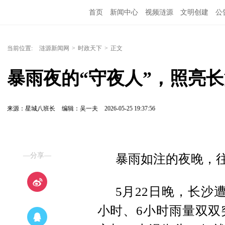
首页
新闻中心
视频涟源
文明创建
公
当前位置:
涟源新闻网
>
时政天下
>
正文
暴雨夜的“守夜人”，照亮
来源：星城八班长
编辑：吴一夫
2026-05-25 19:37:56
—分享—
暴雨如注的夜晚，
5月22日晚，长沙
小时、6小时雨量双双