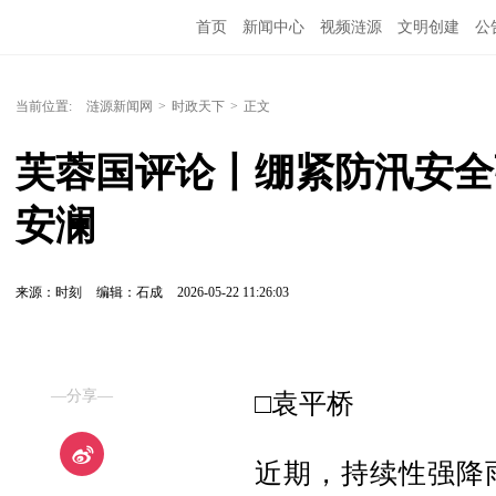
首页
新闻中心
视频涟源
文明创建
公
当前位置:
涟源新闻网
>
时政天下
>
正文
芙蓉国评论丨绷紧防汛安全
安澜
来源：时刻
编辑：石成
2026-05-22 11:26:03
—分享—
□袁平桥
近期，持续性强降