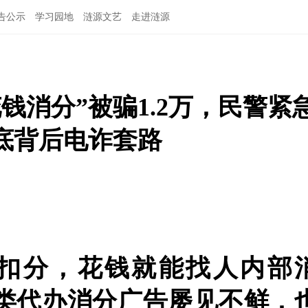
告公示
学习园地
涟源文艺
走进涟源
钱消分”被骗1.2万，民警紧
底背后电诈套路
扣分，花钱就能找人内部
类代办消分广告屡见不鲜，