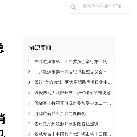
急
涟源要闻
1
中共涟源市第十四届委员会举行第一次全体会议 段晓赛当选市委书记 伍鹤群周杨当选市委副书记
2
中共涟源市第十四届纪律检查委员会举行第一次全体会议
3
践行“文旅兴城” 两大高端民宿项目集中签约开工 全力打造“湖湘地区文旅康养名城”
4
段晓赛到人武部开展“八一”建军节走访慰问活动
5
段晓赛主持召开涟源市委常委会第二十八次会议
6
涟源市新质生产力向新向优
消
7
省财政厅到涟源开展财政普法巡讲
也
8
权威发布丨中国共产党涟源市第十四届纪律检查委员会书记、副书记、常委名单