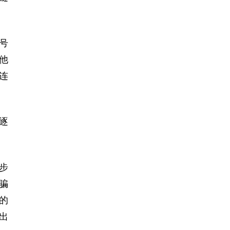
号
他
连
逐
步
骗
的
出