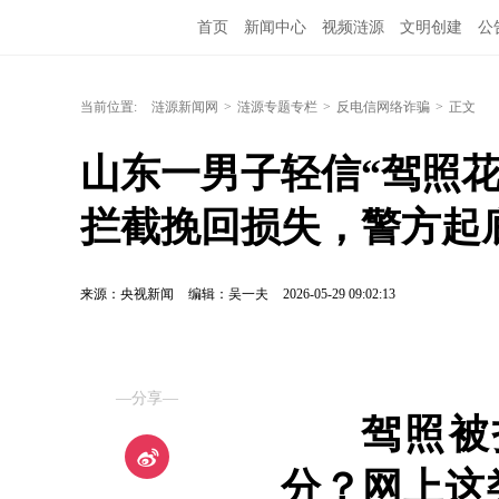
首页
新闻中心
视频涟源
文明创建
公
当前位置:
涟源新闻网
>
涟源专题专栏
>
反电信网络诈骗
>
正文
山东一男子轻信“驾照花
拦截挽回损失，警方起
来源：央视新闻
编辑：吴一夫
2026-05-29 09:02:13
—分享—
驾照被
分？网上这