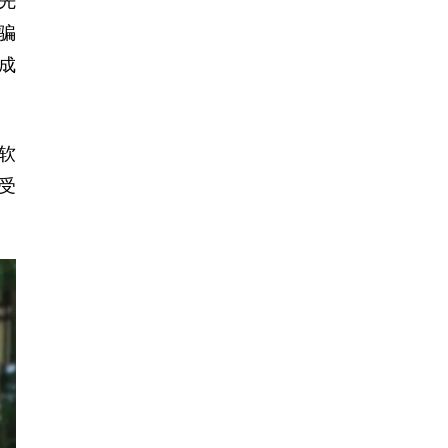
先
骗
成
软
受