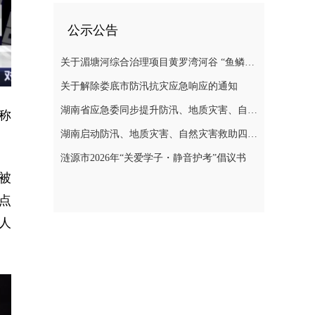
公示公告
关于湄塘河综合治理项目黄罗湾河谷 “鱼鳞坝”区域不对外开放的公告
关于解除娄底市防汛抗灾应急响应的通知
湖南省应急委同步提升防汛、地质灾害、自然灾害救助应急响应至三级
称
湖南启动防汛、地质灾害、自然灾害救助四级应急响应
涟源市2026年“关爱学子・静音护考”倡议书
被
点
人