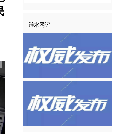
民
涟水网评