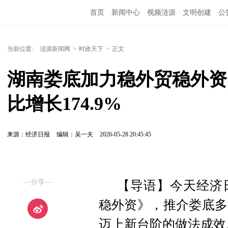
首页
新闻中心
视频涟源
文明创建
公
当前位置:
涟源新闻网
>
时政天下
>
正文
湖南娄底加力稳外贸稳外资
比增长174.9%
来源：经济日报
编辑：吴一夫
2026-05-28 20:45:45
—分享—
【导语】
今天经济
稳外资》，推介娄底多
迈上新台阶的做法成效