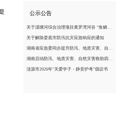
是
公示公告
关于湄塘河综合治理项目黄罗湾河谷 “鱼鳞坝”区域不对外开放的公告
关于解除娄底市防汛抗灾应急响应的通知
湖南省应急委同步提升防汛、地质灾害、自然灾害救助应急响应至三级
湖南启动防汛、地质灾害、自然灾害救助四级应急响应
涟源市2026年“关爱学子・静音护考”倡议书