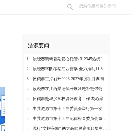
涟源要闻
1
段晓赛调研暑期爱心托管和12345热线“领导接听日”工作：在办好民生实事中打通基层治理“最后一米”
2
段晓赛率队考察江西德孚 全力推动11.8亿元循环经济项目提速增效
3
伍鹤群主持召开2026-2027年度项目谋划调度会
4
段晓赛在江西景德镇开展延链补链强链招商 围绕“三电一钛”精准发力
5
伍鹤群赴城乡学校调研教育工作 凝心聚力推动涟源教育高质量发展
6
中共涟源市第十四届委员会举行第一次全体会议 段晓赛当选市委书记 伍鹤群周杨当选市委副书记
7
中共涟源市第十四届纪律检查委员会举行第一次全体会议
8
践行“文旅兴城” 两大高端民宿项目集中签约开工 全力打造“湖湘地区文旅康养名城”