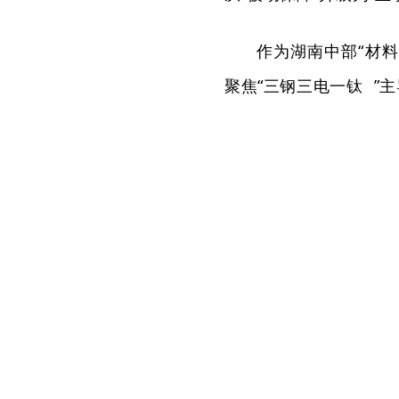
作为湖南中部“材
聚焦“
三钢三电一钛
”