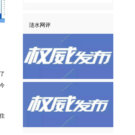
涟水网评
了
今
住