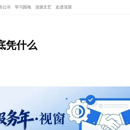
告公示
学习园地
涟源文艺
走进涟源
娄底凭什么