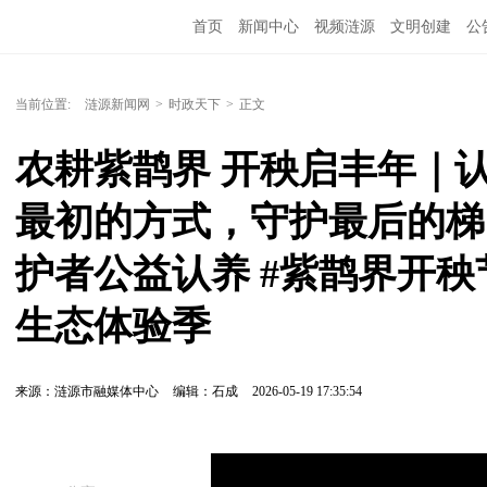
首页
新闻中心
视频涟源
文明创建
公
当前位置:
涟源新闻网
>
时政天下
>
正文
农耕紫鹊界 开秧启丰年｜
最初的方式，守护最后的梯
护者公益认养 #紫鹊界开秧
生态体验季
来源：涟源市融媒体中心
编辑：石成
2026-05-19 17:35:54