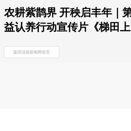
农耕紫鹊界 开秧启丰年｜第
益认养行动宣传片《梯田上
返回涟源新闻网首页