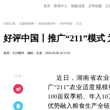
首页
新闻中心
视频涟源
文明创建
公
当前位置:
涟源新闻网
>
涟源专题专栏
>
好评中国
>
正文
好评中国丨推广“211”模式
来源：今日郴州
编辑：石成
2026-04-08 16:11:03
—分享—
近日，湖南省农业
广“211”农业适度
100亩双季稻、年入
优势融入粮食生产全链