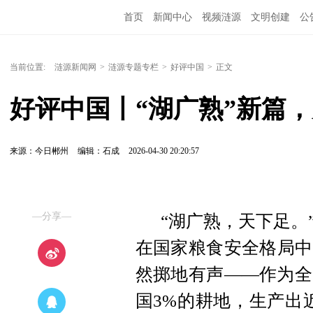
首页
新闻中心
视频涟源
文明创建
公
当前位置:
涟源新闻网
>
涟源专题专栏
>
好评中国
>
正文
好评中国丨“湖广熟”新篇，
来源：今日郴州
编辑：石成
2026-04-30 20:20:57
—分享—
“湖广熟，天下足。
在国家粮食安全格局中
然掷地有声——作为全
国3%的耕地，生产出