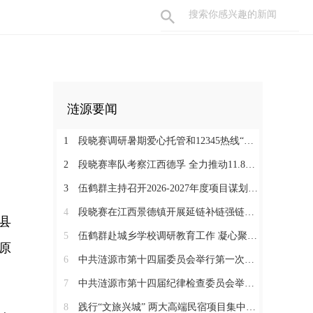
涟源要闻
1
段晓赛调研暑期爱心托管和12345热线“领导接听日”工作：在办好民生实事中打通基层治理“最后一米”
2
段晓赛率队考察江西德孚 全力推动11.8亿元循环经济项目提速增效
3
伍鹤群主持召开2026-2027年度项目谋划调度会
4
段晓赛在江西景德镇开展延链补链强链招商 围绕“三电一钛”精准发力
县
5
伍鹤群赴城乡学校调研教育工作 凝心聚力推动涟源教育高质量发展
原
6
中共涟源市第十四届委员会举行第一次全体会议 段晓赛当选市委书记 伍鹤群周杨当选市委副书记
7
中共涟源市第十四届纪律检查委员会举行第一次全体会议
8
践行“文旅兴城” 两大高端民宿项目集中签约开工 全力打造“湖湘地区文旅康养名城”