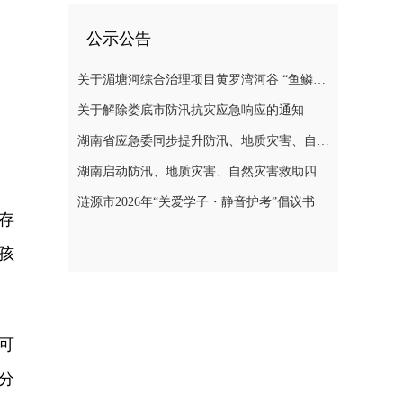
公示公告
关于湄塘河综合治理项目黄罗湾河谷 “鱼鳞坝”区域不对外开放的公告
关于解除娄底市防汛抗灾应急响应的通知
湖南省应急委同步提升防汛、地质灾害、自然灾害救助应急响应至三级
湖南启动防汛、地质灾害、自然灾害救助四级应急响应
涟源市2026年“关爱学子・静音护考”倡议书
存
孩
可
分