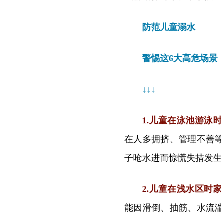
防范儿童溺水
警惕这6大高危场景
↓
↓
↓
1.儿童在泳池游泳
在人多拥挤、管理不善
子呛水进而惊慌失措发
2.儿童在浅水区时
能因滑倒、抽筋、水流