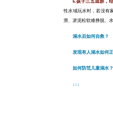
6.孩子三五成群，
性水域玩水时，若没有
滑、淤泥松软难挣脱、
溺水后如何自救？
发现有人溺水如何
如何防范儿童溺水
↓
↓
↓