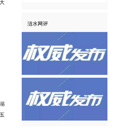
大
涟水网评
溺
五