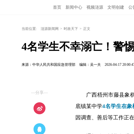
首页
新闻中心
视频涟源
文明创建
公
当前位置:
涟源新闻网
>
时政天下
>
正文
4名学生不幸溺亡！警惕
来源：中华人民共和国应急管理部
编辑：吴一夫
2026-04-17 20:00:4
—分享—
广西梧州市藤县象棋
底镇某中学
4名学生在
因调查、善后等工作正