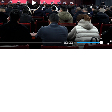
Play
03:33
E
f