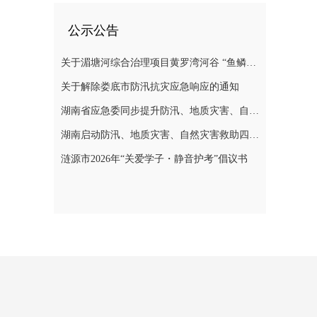
公示公告
关于湄塘河综合治理项目黄罗湾河谷 “鱼鳞坝”区域不对外开放的公告
关于解除娄底市防汛抗灾应急响应的通知
湖南省应急委同步提升防汛、地质灾害、自然灾害救助应急响应至三级
湖南启动防汛、地质灾害、自然灾害救助四级应急响应
涟源市2026年“关爱学子・静音护考”倡议书