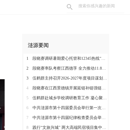
涟源要闻
1
段晓赛调研暑期爱心托管和12345热线“领导接听日”工作：在办好民生实事中打通基层治理“最后一米”
2
段晓赛率队考察江西德孚 全力推动11.8亿元循环经济项目提速增效
3
伍鹤群主持召开2026-2027年度项目谋划调度会
4
段晓赛在江西景德镇开展延链补链强链招商 围绕“三电一钛”精准发力
5
伍鹤群赴城乡学校调研教育工作 凝心聚力推动涟源教育高质量发展
6
中共涟源市第十四届委员会举行第一次全体会议 段晓赛当选市委书记 伍鹤群周杨当选市委副书记
7
中共涟源市第十四届纪律检查委员会举行第一次全体会议
8
践行“文旅兴城” 两大高端民宿项目集中签约开工 全力打造“湖湘地区文旅康养名城”