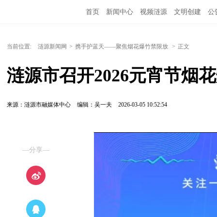
首页
新闻中心
视频涟源
文明创建
公
当前位置:
涟源新闻网
>
携手护蓝天——聚焦烟花爆竹禁限放
>
正文
涟源市召开2026元宵节烟
来源：涟源市融媒体中心
编辑：吴一夫
2026-03-05 10:52:54
—分享—