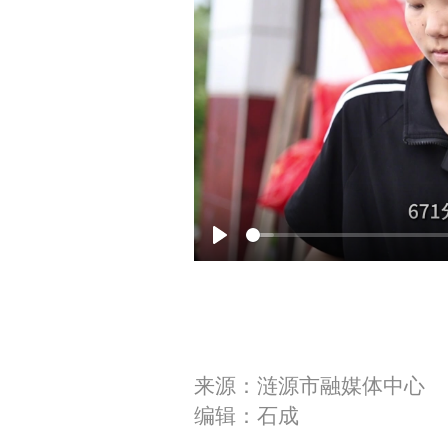
P
l
a
y
来源：涟源市融媒体中心
编辑：石成