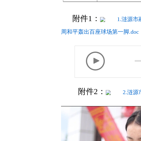
附件1：
1.涟源
周和平轰出百座球场第一脚.doc
附件2：
2.涟