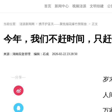
首页
新闻中心
视频涟源
文明创建
公
当前位置:
涟源新闻网
>
携手护蓝天——聚焦烟花爆竹禁限放
>
正文
今年，我们不赶时间，只赶
来源：湖南应急管理
编辑：石成
2026-02-22 23:28:50
—分享—
岁
人
万