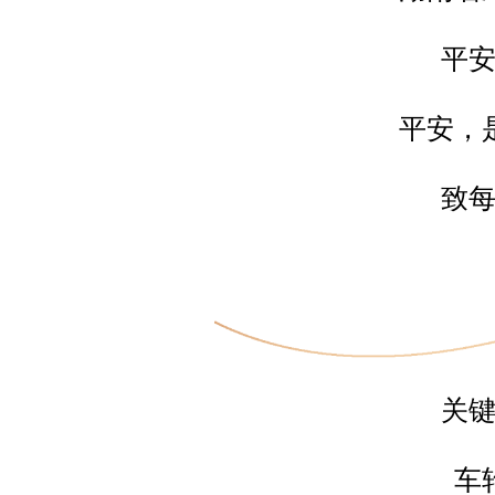
平
平安，
致
关
车