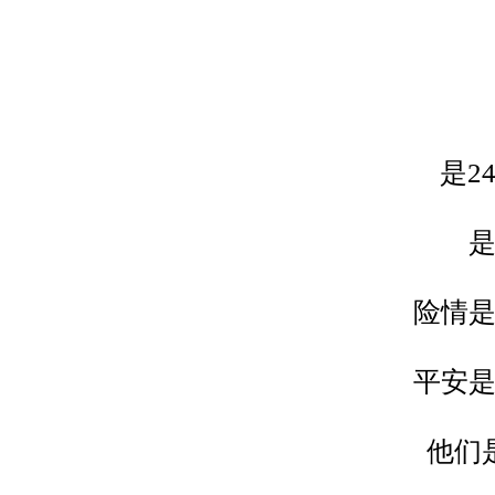
是2
险情
平安
他们