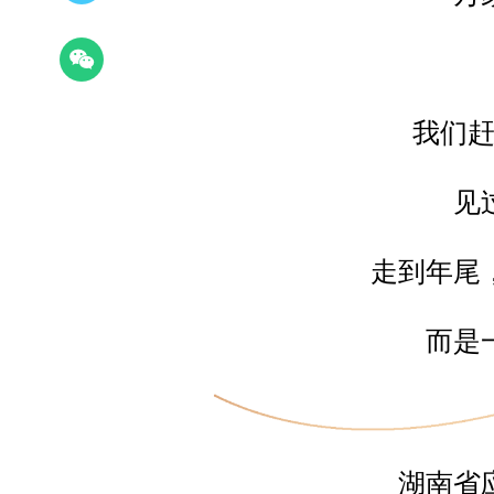
我们
见
走到年尾
而是
湖南省