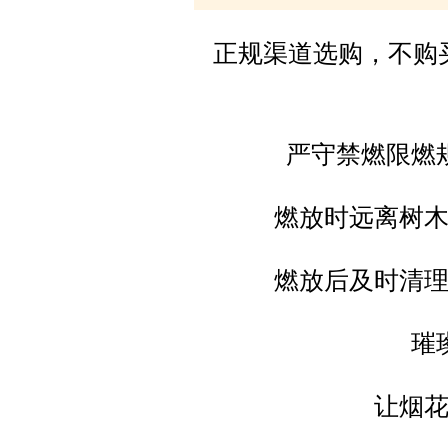
正规渠道选购，不购
严守禁燃限燃
燃放时远离树
燃放后及时清
璀
让烟