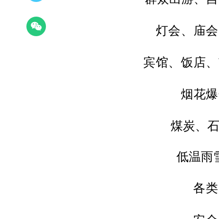
灯会、庙会
宾馆、饭店、
烟花爆
煤炭、
低温雨
各类