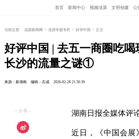
首页
新闻中心
视频涟源
文明创建
公
当前位置:
涟源新闻网
>
涟源专题专栏
>
好评中国
>
正文
好评中国 | 去五一商圈吃
长沙的流量之谜①
来源：新湖南
编辑：石成
2026-02-28 21:50:39
—分享—
湖南日报全媒体评论
近日，《中国会展》