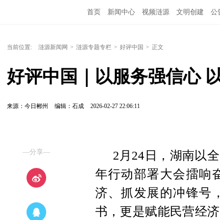
首页
新闻中心
视频涟源
文明创建
公
当前位置:
涟源新闻网
>
涟源专题专栏
>
好评中国
>
正文
好评中国｜以服务强信心 
来源：今日郴州
编辑：石成
2026-02-27 22:06:11
—分享—
2月24日，湖南以
年行动部署大会擂响
济、抓发展的冲锋号
书，更是赋能民营经济