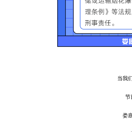
当我
节
娄