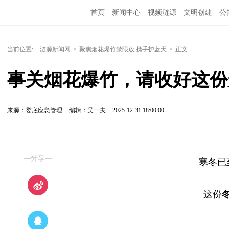
首页
新闻中心
视频涟源
文明创建
公
当前位置:
涟源新闻网
>
聚焦烟花爆竹禁限放 携手护蓝天
>
正文
事关烟花爆竹，请收好这份
来源：娄底应急管理
编辑：吴一夫
2025-12-31 18:00:00
—分享—
寒冬已
这份