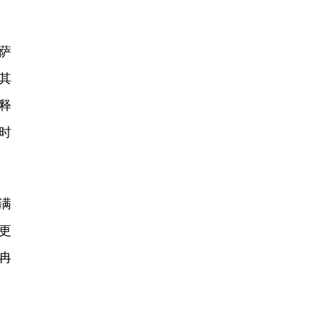
萨
其
释
时
满
更
冉
。