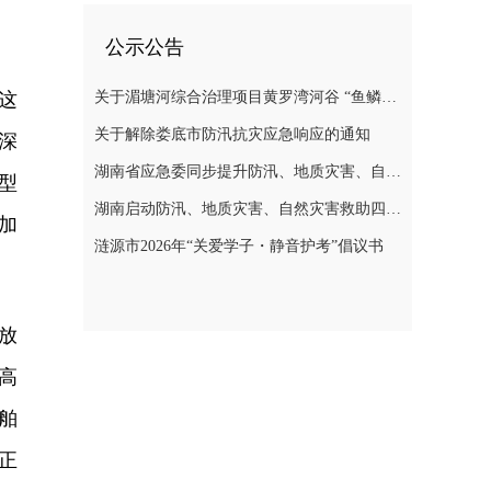
公示公告
这
关于湄塘河综合治理项目黄罗湾河谷 “鱼鳞坝”区域不对外开放的公告
关于解除娄底市防汛抗灾应急响应的通知
深
湖南省应急委同步提升防汛、地质灾害、自然灾害救助应急响应至三级
型
湖南启动防汛、地质灾害、自然灾害救助四级应急响应
加
涟源市2026年“关爱学子・静音护考”倡议书
”放
高
舶
正