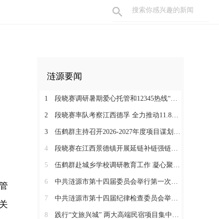
涟源要闻
1
段晓赛调研暑期爱心托管和12345热线“领导接听日”工作：在办好民生实事中打通基层治理“最后一米”
2
段晓赛率队考察江西德孚 全力推动11.8亿元循环经济项目提速增效
3
伍鹤群主持召开2026-2027年度项目谋划调度会
4
段晓赛在江西景德镇开展延链补链强链招商 围绕“三电一钛”精准发力
5
伍鹤群赴城乡学校调研教育工作 凝心聚力推动涟源教育高质量发展
6
中共涟源市第十四届委员会举行第一次全体会议 段晓赛当选市委书记 伍鹤群周杨当选市委副书记
管
7
中共涟源市第十四届纪律检查委员会举行第一次全体会议
关
8
践行“文旅兴城” 两大高端民宿项目集中签约开工 全力打造“湖湘地区文旅康养名城”