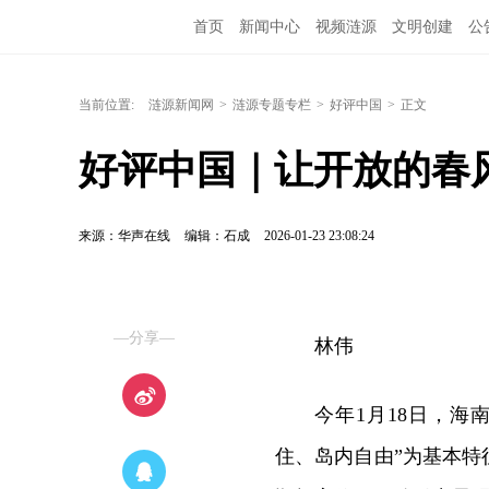
首页
新闻中心
视频涟源
文明创建
公
当前位置:
涟源新闻网
>
涟源专题专栏
>
好评中国
>
正文
好评中国｜让开放的春风
来源：华声在线
编辑：石成
2026-01-23 23:08:24
—分享—
林伟
今年1月18日，海
住、岛内自由”为基本