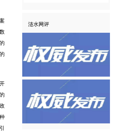
备案
涟水网评
数
的
的
开
的
政
种
引