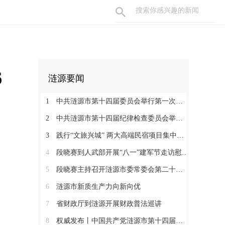
6
涟源要闻
1
中共涟源市第十四届委员会举行第一次全体会议 段晓赛当选市委书记 伍鹤群周杨当选市委副书记
2
中共涟源市第十四届纪律检查委员会举行第一次全体会议
3
践行“文旅兴城” 两大高端民宿项目集中签约开工 全力打造“湖湘地区文旅康养名城”
4
段晓赛到人武部开展“八一”建军节走访慰问活动
5
段晓赛主持召开涟源市委常委会第二十八次会议
6
涟源市新质生产力向新向优
7
省财政厅到涟源开展财政普法巡讲
8
权威发布丨中国共产党涟源市第十四届纪律检查委员会书记、副书记、常委名单