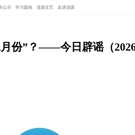
告公示
学习园地
涟源文艺
走进涟源
殊月份”？——今日辟谣（202