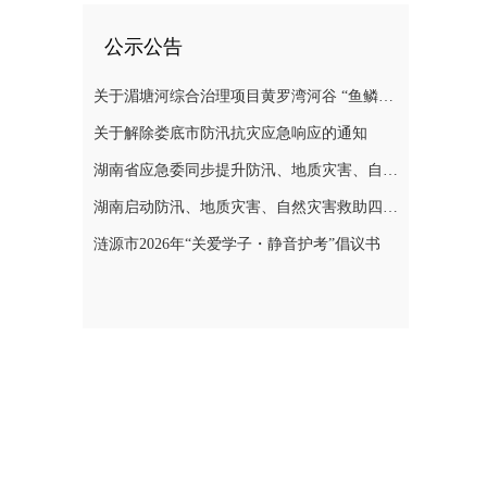
公示公告
关于湄塘河综合治理项目黄罗湾河谷 “鱼鳞坝”区域不对外开放的公告
关于解除娄底市防汛抗灾应急响应的通知
湖南省应急委同步提升防汛、地质灾害、自然灾害救助应急响应至三级
湖南启动防汛、地质灾害、自然灾害救助四级应急响应
涟源市2026年“关爱学子・静音护考”倡议书