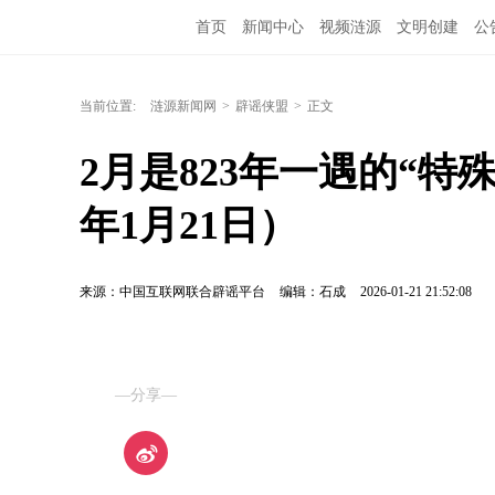
首页
新闻中心
视频涟源
文明创建
公
当前位置:
涟源新闻网
>
辟谣侠盟
>
正文
2月是823年一遇的“特
年1月21日）
来源：中国互联网联合辟谣平台
编辑：石成
2026-01-21 21:52:08
—分享—