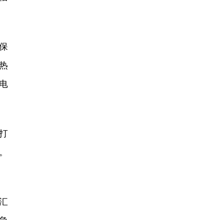
保
热
电
打
询。
汇