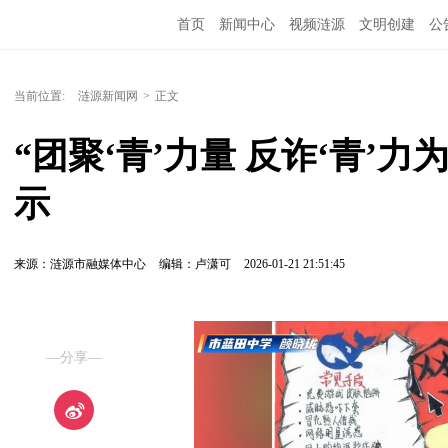
首页
新闻中心
视频涟源
文明创建
公
当前位置:
涟源新闻网
>
正文
“团聚‘青’力量 反诈‘青’
示
来源：涟源市融媒体中心
编辑：卢潇可
2026-01-21 21:51:45
—分享—